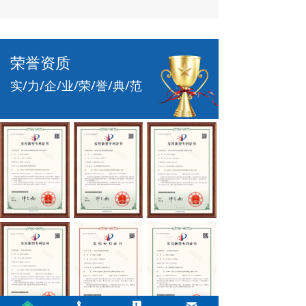
荣誉资质
实/力/企/业/荣/誉/典/范
낀
끅
끐
낂