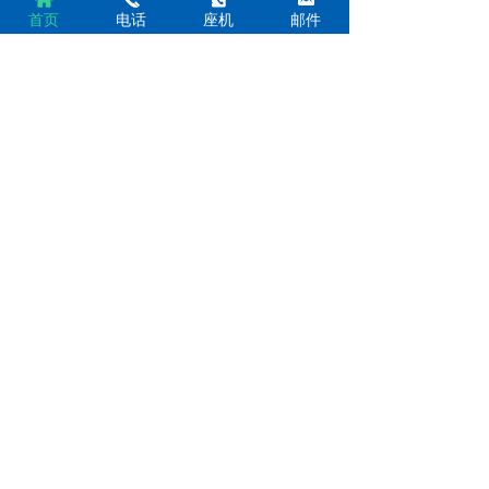
首页
电话
座机
邮件
NEWS CENTER工厂
货源 产品多样 经验丰富 诚信商家
新闻中心
蒸汽排汽消声器的结构特点
蒸汽排汽消声器采用了通孔
喷、阻的消声原理，其中以大
孔扩容控流代替微孔穿板型，
2026-06-25
在结构上首先保证安全阀排汽
必须顺畅的原理，多层次穿孔
凝汽器的优点有哪些