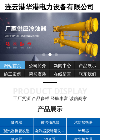
连云港华港电力设备有限公司
网站首页
公司简介
新闻中心
产品展示
施工案例
荣誉资质
在线留言
联系我们
PRODUCT DISPLAY
工厂货源 产品多样 经验丰富 诚信商家
产品展示
凝汽器
射汽抽汽器
汽封加热器
凝汽器换管改造
凝汽器胶球清洗装置
除氧器
冷油器
消音器
射水抽气器