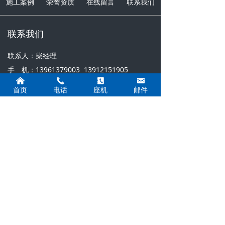
施工案例
荣誉资质
在线留言
联系我们
联系我们
联系人：柴经理
手 机：13961379003 13912151905
낀
끅
끐
낂
电 话：0518-85216109
首页
电话
座机
邮件
传 真：0518-85216109
邮 箱：13961379003@163.com
地 址：连云港市海州区新坝镇电力辅机产业
园
扫码关注