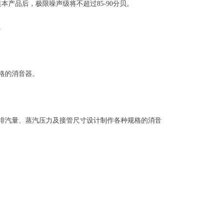
产品后，极限噪声级将不超过85-90分贝。
。
格的消音器。
排汽量、蒸汽压力及接管尺寸设计制作各种规格的消音