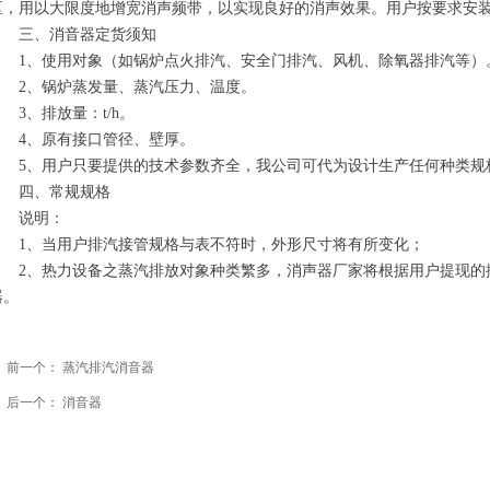
区，用以大限度地增宽消声频带，以实现良好的消声效果。用户按要求安装本
三、消音器定货须知
1、使用对象（如锅炉点火排汽、安全门排汽、风机、除氧器排汽等）
2、锅炉蒸发量、蒸汽压力、温度。
3、排放量：t/h。
4、原有接口管径、壁厚。
5、用户只要提供的技术参数齐全，我公司可代为设计生产任何种类规
四、常规规格
说明：
1、当用户排汽接管规格与表不符时，外形尺寸将有所变化；
2、热力设备之蒸汽排放对象种类繁多，消声器厂家将根据用户提现的
器。
前一个：
蒸汽排汽消音器
ꄴ
后一个：
消音器
ꄲ