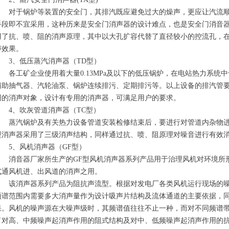
对于锅炉等装置的安全门，其排汽既应避免过大的燥声，更应让汽流顺
手段即不宜采用，这种历来是安全门消声器的设计难点，也是安全门消音
用了抗、喷、阻的消声原理，其中以大孔扩容代替了直径较小的控流孔，
声效果。
3、低压蒸汽消声器（TD型）
各工矿企业使用着大量0.13MPa及以下的低压锅炉，在电站热力系统
辅助抽气器、汽轮油泵、锅炉连续排污、定期排污等。以上设备的排汽管
同的消声对象，设计有专用的消声器，可满足用户的要求。
4、吹灰管道消声器（TC型）
蒸汽锅炉及有关热力设备管道安装检修结束后，要进行对管道内杂物进行
型消声器采用了三级消声结构，同样通过抗、喷、阻原理对噪音进行有效消
5、风机消声器（GF型）
消音器厂家所生产的GF型风机消声器系列产品用于治理风机对环境所形
式通风机进、出风道的消声之用。
该消声器系列产品为阻抗声流型。根据对发电厂各类风机运行现场的噪
频谱范围内需要多大消声量作为设计吸声片结构及流体通道的主要依据，
果。风机的噪声源在大噪声级时，其频谱值往往不止一种，而对不同频谱
了对高、中频噪声起消声作用的阻式结构及对中、低频噪声起消声作用的