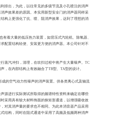
利排出，为此，以往常见的多级节流及小孔喷注的消声
器消声效果差的原因。本实用新型安全门的消声器同样采
在结构上更强化了抗、喷、阻消声效果，达到了理想的消
中也有着大量的低压热力装置，如背压式汽轮机、除氧器、
要求配置结构轻便、安装更方便的消声器。本公司针对不
蒸汽冲扫，清理，在吹扫过程中将产生大量噪声。TC
声，在内部结构上有效融合了TB型、TA型的设计。
成的空气动力性噪声的消声装置。供各类离心式及轴流
声源进行实际测试所取得的频谱特性资料来确定在哪些
同时采用具有较大材料饰面的狭矩形通道，以增强吸收效
带，对其消声量的要求也不相同。为此本消音器产品采用
抗式结构，同时在阻式通道中采用了高频及低频两种消声