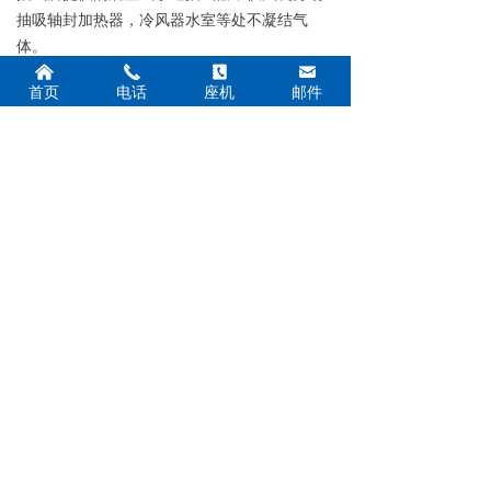
抽吸轴封加热器，冷风器水室等处不凝结气
体。
낀
끅
끐
낂
首页
电话
座机
邮件
上一个：
射水抽汽器
ꄴ
下一个：
射水抽汽器
ꄲ
网站首页
公司简介
新闻中心
产品展示
施工案例
荣誉资质
在线留言
联系我们
联系我们
联系人：柴经理
手 机：13961379003 13912151905
电 话：0518-85216109
传 真：0518-85216109