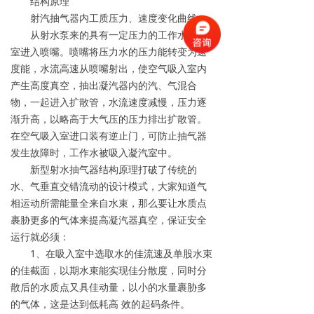
结构原理
射汽抽气器内工质压力、速度变化曲线
从射水泵来的具有一定压力的工作水经水
室进入喷嘴。喷嘴将压力水的压力能转变为速
度能，水流高速从喷嘴射出，使空气吸入室内
产生高度真空，抽出凝汽器内的汽、气混合
物，一起进入扩散管，水流速度减慢，压力逐
渐升高，以略高于大气压的压力排出扩散管。
在空气吸入室进口装有逆止门，可防止抽气器
发生故障时，工作水被吸入凝汽室中。
新型射水抽气器结构原理打破了传统的
水、气垂直交错流动的设计模式，大家知道气
相运动所需能量全来自水束，那么要让水质点
裹胁更多的气体来提高凝汽器真空，保证安全
运行就必须：
1、在吸入室中选取水的佳流速及单股水束
的佳截面，以期水束能实现佳分散度，同时分
散后的水质点又具佳动量，以小的水量裹胁多
的气体，这是达到低耗高 效的起码条件。