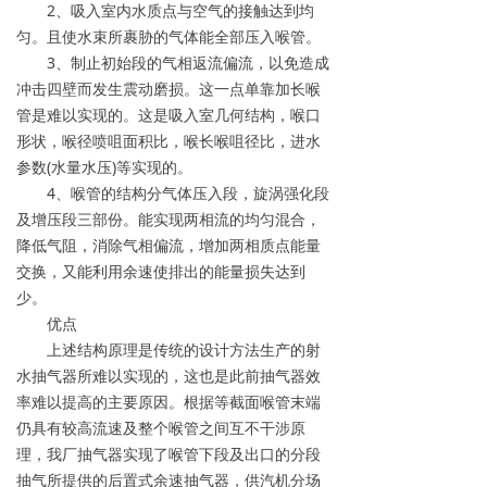
2、吸入室内水质点与空气的接触达到均
匀。且使水束所裹胁的气体能全部压入喉管。
3、制止初始段的气相返流偏流，以免造成
冲击四壁而发生震动磨损。这一点单靠加长喉
管是难以实现的。这是吸入室几何结构，喉口
形状，喉径喷咀面积比，喉长喉咀径比，进水
参数(水量水压)等实现的。
4、喉管的结构分气体压入段，旋涡强化段
及增压段三部份。能实现两相流的均匀混合，
降低气阻，消除气相偏流，增加两相质点能量
交换，又能利用余速使排出的能量损失达到
少。
优点
上述结构原理是传统的设计方法生产的射
水抽气器所难以实现的，这也是此前抽气器效
率难以提高的主要原因。根据等截面喉管末端
仍具有较高流速及整个喉管之间互不干涉原
理，我厂抽气器实现了喉管下段及出口的分段
抽气所提供的后置式余速抽气器，供汽机分场