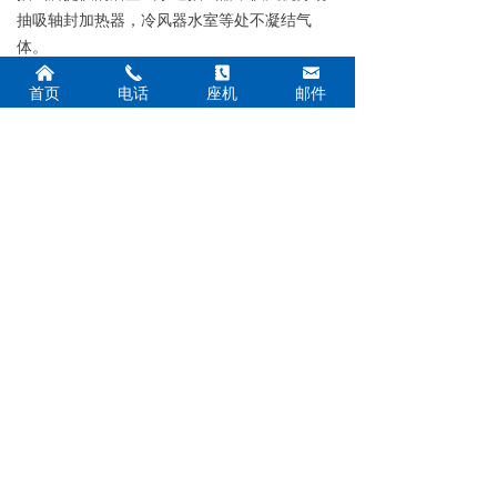
抽吸轴封加热器，冷风器水室等处不凝结气
体。
낀
끅
끐
낂
首页
电话
座机
邮件
上一个：
射水抽汽器
ꄴ
下一个：
射水抽汽器
ꄲ
网站首页
公司简介
新闻中心
产品展示
施工案例
荣誉资质
在线留言
联系我们
联系我们
联系人：柴经理
手 机：13961379003 13912151905
电 话：0518-85216109
传 真：0518-85216109