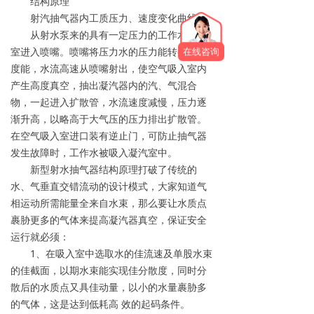
结构原理
射汽抽气器内工质压力、速度变化曲线
从射水泵来的具有一定压力的工作水经水
室进入喷嘴。喷嘴将压力水的压力能转变为速
在线咨询
度能，水流高速从喷嘴射出，使空气吸入室内
产生高度真空，抽出凝汽器内的汽、气混合
物，一起进入扩散管，水流速度减慢，压力逐
渐升高，以略高于大气压的压力排出扩散管。
在空气吸入室进口装有逆止门，可防止抽气器
发生故障时，工作水被吸入凝汽室中。
新型射水抽气器结构原理打破了传统的
水、气垂直交错流动的设计模式，大家知道气
相运动所需能量全来自水束，那么要让水质点
裹胁更多的气体来提高凝汽器真空，保证安全
运行就必须：
1、在吸入室中选取水的佳流速及单股水束
的佳截面，以期水束能实现佳分散度，同时分
散后的水质点又具佳动量，以小的水量裹胁多
的气体，这是达到低耗高 效的起码条件。