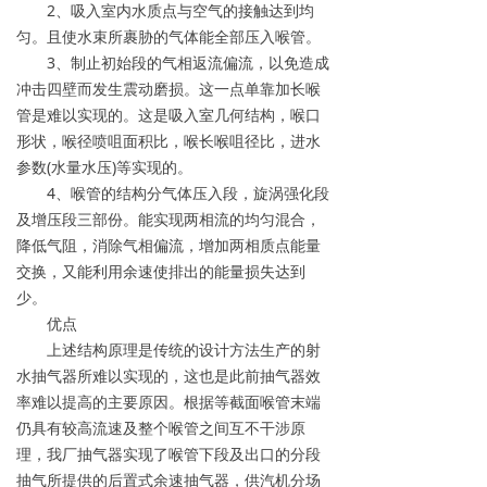
2、吸入室内水质点与空气的接触达到均
匀。且使水束所裹胁的气体能全部压入喉管。
3、制止初始段的气相返流偏流，以免造成
冲击四壁而发生震动磨损。这一点单靠加长喉
管是难以实现的。这是吸入室几何结构，喉口
形状，喉径喷咀面积比，喉长喉咀径比，进水
参数(水量水压)等实现的。
4、喉管的结构分气体压入段，旋涡强化段
及增压段三部份。能实现两相流的均匀混合，
降低气阻，消除气相偏流，增加两相质点能量
交换，又能利用余速使排出的能量损失达到
少。
优点
上述结构原理是传统的设计方法生产的射
水抽气器所难以实现的，这也是此前抽气器效
率难以提高的主要原因。根据等截面喉管末端
仍具有较高流速及整个喉管之间互不干涉原
理，我厂抽气器实现了喉管下段及出口的分段
抽气所提供的后置式余速抽气器，供汽机分场