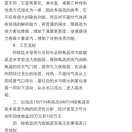
置不同，它是将雾化、淋水盘、液膜三种传热
传质方式缩化为一体，因此有很高的效率，它
不仅有很大的吸热功能，而且对不凝结气体具
有很强的解析能力，将普通的淋水，降膜改为
强力雾化降膜，增加了液膜更新度，使液膜强
力卷吸大量蒸汽，增加了传热传质功能。
B、工艺流程
经除盐水母管引冷却水从除氧器排汽收能
器进水管室进入收能器，将除氧器的排汽由除
氧器的排大气门前，接管引入收能器，在设备
内部经过充分的传质、传热，不凝结气体从上
部排废气口排出，凝结后的水与喷出的雾化液
膜一同向下流动，从出水口流出，进入疏水
箱。
三、以低压150T/H和高压680T/H除氧器安
装本装置为例的经济性分析，经计算至少可分
别年回收效益20万元和100万元
四、除氧器排汽收能器安装注意事项及订
货须知