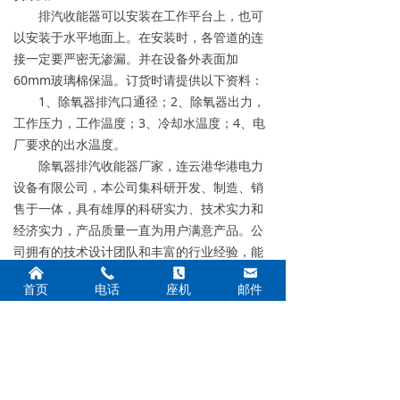
排汽收能器可以安装在工作平台上，也可
以安装于水平地面上。在安装时，各管道的连
接一定要严密无渗漏。并在设备外表面加
60mm玻璃棉保温。订货时请提供以下资料：
1、除氧器排汽口通径；2、除氧器出力，
工作压力，工作温度；3、冷却水温度；4、电
厂要求的出水温度。
除氧器排汽收能器厂家，连云港华港电力
设备有限公司，本公司集科研开发、制造、销
售于一体，具有雄厚的科研实力、技术实力和
经济实力，产品质量一直为用户满意产品。公
司拥有的技术设计团队和丰富的行业经验，能
根据客户要求，设计和生产各种电力辅机设
낀
끅
끐
낂
首页
电话
座机
邮件
备、凝汽器换管改造。能够在整个项目的实施
过程中，为客户提供全方位的服务。
上一个：
内置式无头除氧器
ꄴ