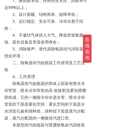
1、换热效率高，传热传质充分，回收率可
达99%以上；
2、设计新颖、结构简单、故障率低；
3、运行稳定、安全可靠、冷却水易于回
收；
4、不凝结气体排入大气、降低管道氧腐
蚀、延长设备及管道使用寿命；
5、消除噪声、替代原除氧器排汽消音器、
优化环境；
二、除氧器排汽收能器工作原理及工艺流
程
A、工作原理
除氧器排汽收能器的简体上部装有喷水冷
却管室，喷水冷却管室由高 效旋射流雾化喷嘴
群组成，它的一侧接冷却水进水管。喷水冷却
管室的下面是雾化空间，雾化空间的下面是分
水消音孔板和填料组，填料组下面是蒸汽分配
器，蒸汽分配器的一侧接排汽进口管。
本新型排汽收能器与普通除氧余汽回收装