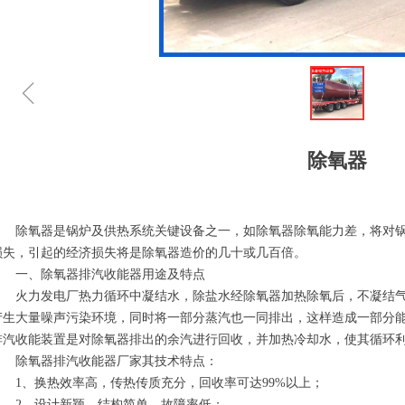
ꁆ
除氧器
除氧器是锅炉及供热系统关键设备之一，如除氧器除氧能力差，将对锅
损失，引起的经济损失将是除氧器造价的几十或几百倍。
一、除氧器排汽收能器用途及特点
火力发电厂热力循环中凝结水，除盐水经除氧器加热除氧后，不凝结气
产生大量噪声污染环境，同时将一部分蒸汽也一同排出，这样造成一部分
排汽收能装置是对除氧器排出的余汽进行回收，并加热冷却水，使其循环
除氧器排汽收能器厂家其技术特点：
1、换热效率高，传热传质充分，回收率可达99%以上；
2、设计新颖、结构简单、故障率低；