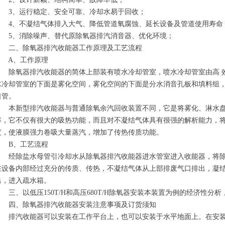
3、运行稳定、安全可靠、冷却水易于回收；
4、不凝结气体排入大气、降低管道氧腐蚀、延长设备及管道使用寿命
5、消除噪声、替代原除氧器排汽消音器、优化环境；
二、除氧器排汽收能器工作原理及工艺流程
A、工作原理
除氧器排汽收能器的简体上部装有喷水冷却管室，喷水冷却管室由高 效
水冷却管室的下面是雾化空间，雾化空间的下面是分水消音孔板和填料组
口管。
本新型排汽收能器与普通除氧余汽回收装置不同，它是将雾化、淋水盘
率，它不仅有很大的吸热功能，而且对不凝结气体具有很强的解析能力，
度，使液膜强力卷吸大量蒸汽，增加了传热传质功能。
B、工艺流程
经除盐水母管引冷却水从除氧器排汽收能器进水管室进入收能器，将除
在设备内部经过充分的传质、传热，不凝结气体从上部排废气口排出，凝
出，进入疏水箱。
三、以低压150T/H和高压680T/H除氧器安装本装置为例的经济性分析
四、除氧器排汽收能器安装注意事项及订货须知
排汽收能器可以安装在工作平台上，也可以安装于水平地面上。在安装