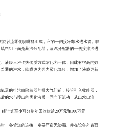
；
旋射流雾化喷嘴群组成，它的一侧接冷却水进水管。喷
，填料组下面是蒸汽分配器，蒸汽分配器的一侧接排汽进
、液膜三种传热传质方式缩化为一体，因此有很高的效
将普通的淋水，降膜改为强力雾化降膜，增加了液膜更新
氧器的排汽由除氧器的排大气门前，接管引入收能器，
结后的水与喷出的雾化液膜一同向下流动，从出水口流
，经计算至少可分别年回收效益20万元和100万元
时，各管道的连接一定要严密无渗漏。并在设备外表面