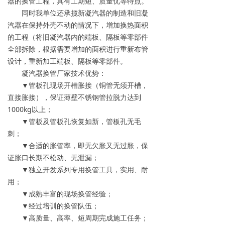
器的换管工程，具有工期短、质量优等特点。
同时我单位还承揽新凝汽器的制造和旧凝
汽器在保持外壳不动的情况下，增加换热面积
的工程（将旧凝汽器内的端板、隔板等零部件
全部拆除，根据需要增加的面积进行重新布管
设计，重新加工端板、隔板等零部件。
凝汽器换管厂家技术优势：
▼管板孔现场开槽胀接（铜管无须开槽，
直接胀接），保证薄壁不锈钢管拉脱力达到
1000kg以上；
▼管板及管板孔恢复如新，管板孔无毛
刺；
▼合适的胀管率，即无欠胀又无过胀，保
证胀口长期不松动、无泄漏；
▼独立开发系列专用换管工具，实用、耐
用；
▼成熟丰富的现场换管经验；
▼经过培训的换管队伍；
▼高质量、高率、短周期完成施工任务；