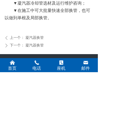
▼凝汽器冷却管选材及运行维护咨询；
▼在施工中可大批量快速全部换管，也可
以做到单根及局部换管。
上一个：
凝汽器换管
ꄴ
下一个：
凝汽器换管
ꄲ
낀
끅
끐
낂
网站首页
公司简介
新闻中心
产品展示
首页
电话
座机
邮件
施工案例
荣誉资质
在线留言
联系我们
联系我们
联系人：柴经理
手 机：13961379003 13912151905
电 话：0518-85216109
传 真：0518-85216109