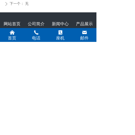
下一个：
无
ꄲ
网站首页
公司简介
新闻中心
产品展示
낀
끅
끐
낂
施工案例
荣誉资质
在线留言
联系我们
首页
电话
座机
邮件
联系我们
联系人：柴经理
手 机：13961379003 13912151905
电 话：0518-85216109
传 真：0518-85216109
邮 箱：13961379003@163.com
地 址：连云港市海州区新坝镇电力辅机产业
园
扫码关注