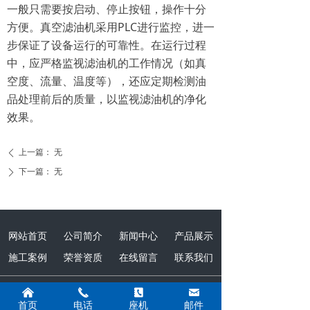
一般只需要按启动、停止按钮，操作十分
方便。真空滤油机采用PLC进行监控，进一
步保证了设备运行的可靠性。在运行过程
中，应严格监视滤油机的工作情况（如真
空度、流量、温度等），还应定期检测油
品处理前后的质量，以监视滤油机的净化
效果。
上一篇：
无
ꄴ
下一篇：
无
ꄲ
网站首页
公司简介
新闻中心
产品展示
施工案例
荣誉资质
在线留言
联系我们
낀
끅
끐
낂
联系我们
首页
电话
座机
邮件