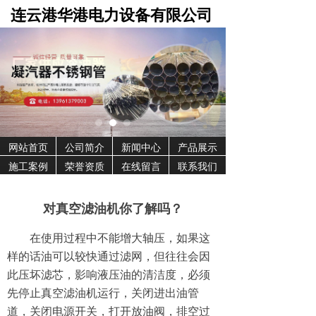
连云港华港电力设备有限公司
网站首页
公司简介
新闻中心
产品展示
施工案例
荣誉资质
在线留言
联系我们
对真空滤油机你了解吗？
在使用过程中不能增大轴压，如果这
样的话油可以较快通过滤网，但往往会因
此压坏滤芯，影响液压油的清洁度，必须
先停止真空滤油机运行，关闭进出油管
道，关闭电源开关，打开放油阀，排空过